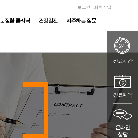
로그인
회원가입
ㅣ
눈질환 클리닉
건강검진
자주하는 질문
진료시간
진료예약
온라인
상담