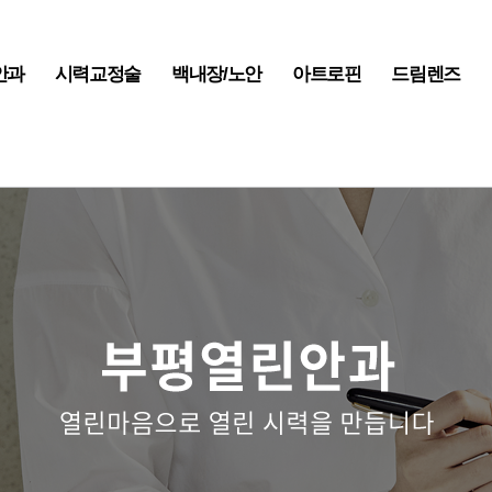
안과
시력교정술
백내장/노안
아트로핀
드림렌즈