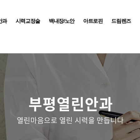
안과
시력교정술
백내장/노안
아트로핀
드림렌즈