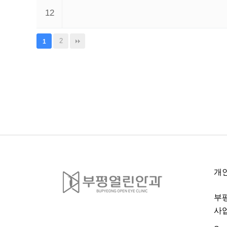
12
2
1
개
부
사업